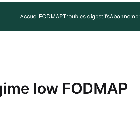
Accueil
FODMAP
Troubles digestifs
Abonnemen
égime low FODMAP