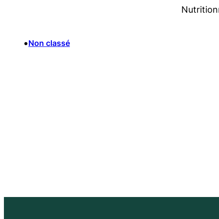
Nutritio
•
Non classé